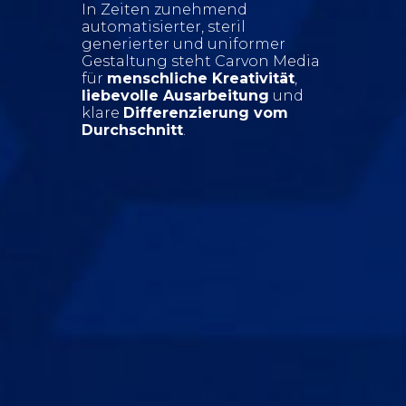
In Zeiten zunehmend
automatisierter, steril
generierter und uniformer
Gestaltung steht Carvon Media
für
menschliche Kreativität
,
liebevolle Ausarbeitung
und
klare
Differenzierung vom
Durchschnitt
.